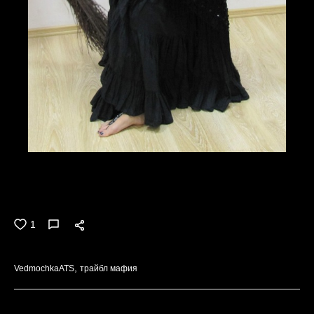
Ведьмочка
1
VedmochkaATS
трайбл мафия