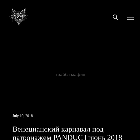
Хозяйка медной горы
Бесконечная история
Фесливаль восточных танцев
Клуб Асаки
JAMILA
ORIENTAL DANCE PARTY 8
TribalFox
огневушки-
поскакущки
Трайбл
ATS
Венецианский карнавал
PANDUC
трайбл
трайбл мафия
Oxana Tolkunova
ats
добролюбова11а
бутырскийтрайбл
хеллуин
Трайбл Мафия
Трайбл Кащей
Seychasvzlechy
VedmochkaATS
Popados
ATSушки поскакушки
July 10, 2018
Венецианский карнавал под
патронажем PANDUC | июнь 2018