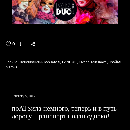
Трайбл Карнавал. Венецианская тема, студия PANDUC, в
июне 2018г.
0
Трайбл
Венецианский карнавал
PANDUC
Oxana Tolkunova
Трайбл
Мафия
February 5, 2017
поATSила немного, теперь и в путь
дорогу. Транспорт подан однако!