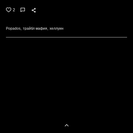
2
Popados
трайбл мафия
хеллуин
ВСЕ
1
2