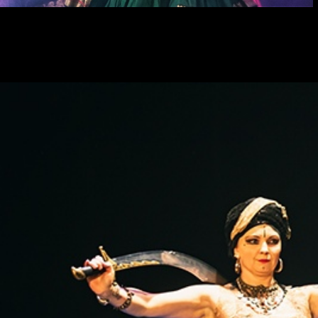
Bayaderki & Халида Абуева & Ederlezi