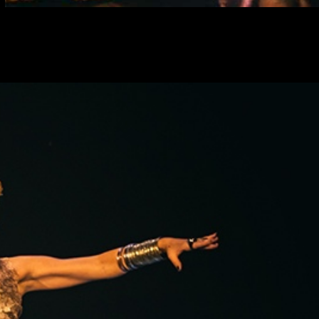
Халида Абуева Exilados & Bayaderki