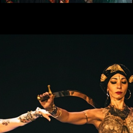
Проникновенный голос Халиды Абуевой с песней Ederlezi уходящей
глубоко корнями в историю Балканских Цыган