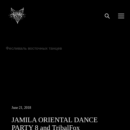
Хозяйка медной горы
Бесконечная история
Фесливаль восточных танцев
Клуб Асаки
JAMILA
ORIENTAL DANCE PARTY 8
TribalFox
огневушки-
поскакущки
Трайбл
ATS
Венецианский карнавал
PANDUC
трайбл
трайбл мафия
Oxana Tolkunova
ats
добролюбова11а
бутырскийтрайбл
хеллуин
Трайбл Мафия
Трайбл Кащей
Seychasvzlechy
VedmochkaATS
Popados
ATSушки поскакушки
June 21, 2018
JAMILA ORIENTAL DANCE
PARTY 8 and TribalFox