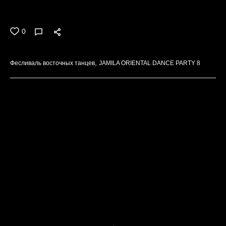
организатору Елене Джамиле и моим девочкам-
красавицам, горжусь ими.
0
Фесливаль восточных танцев
JAMILA ORIENTAL DANCE PARTY 8
ВСЕ
1
2